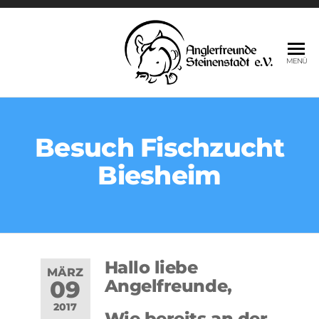
AN
Angerl
MENÜ
Angeln
ST
Fische,
E.V
Natur,
Naturs
Hobby
Besuch Fischzucht
Biesheim
Hallo liebe
MÄRZ
09
Angelfreunde,
2017
Wie bereits an der