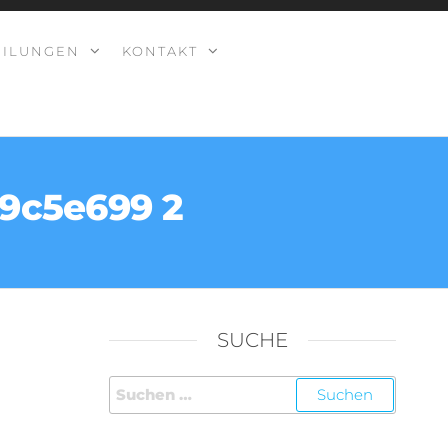
EILUNGEN
KONTAKT
9c5e699 2
SUCHE