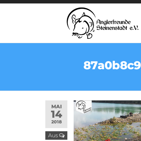
87a0b8c9
MAI
14
2018
Aus